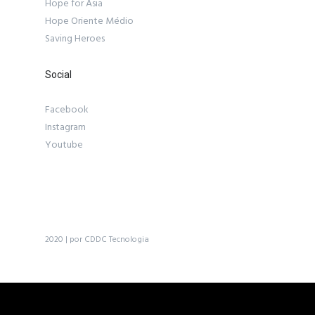
Hope for Asia
Hope Oriente Médio
Saving Heroes
Social
Facebook
Instagram
Youtube
2020 | por CDDC Tecnologia