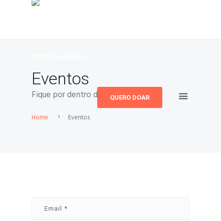
Eventos
Fique por dentro de nossos eventos.
QUERO DOAR
Home
Eventos