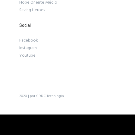
Hope Oriente Médio
Saving Heroes
Social
Facebook
Instagram
Youtube
2020 | por CDDC Tecnologia